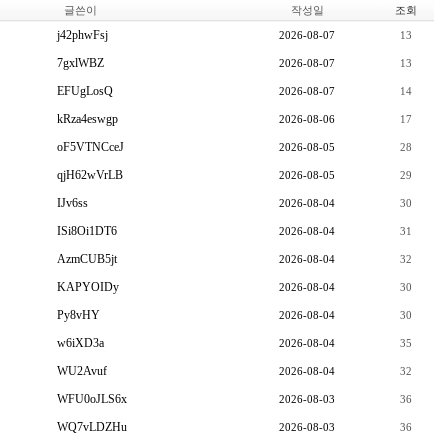
글쓴이
작성일
조회
j42phwFsj
2026-08-07
13
7gxlWBZ
2026-08-07
13
EFUgLosQ
2026-08-07
14
kRza4eswgp
2026-08-06
17
oF5VTNCceJ
2026-08-05
28
qjH62wVrLB
2026-08-05
29
IJv6ss
2026-08-04
30
ISi8Oi1DT6
2026-08-04
31
AzmCUB5jt
2026-08-04
32
KAPYOIDy
2026-08-04
30
Py8vHY
2026-08-04
30
w6iXD3a
2026-08-04
35
WU2Avuf
2026-08-04
32
WFU0oJLS6x
2026-08-03
36
WQ7vLDZHu
2026-08-03
36