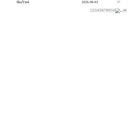
6kuYm4
2026-08-03
37
1
2
3
4
5
6
7
8
9
10
,,,
46