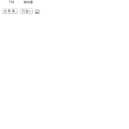
710
해피툰