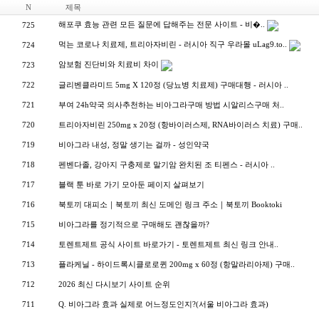
N
제목
해­포­쿠 효능 관련 모든 질문에 답해주는 전문 사이트 - 비�..
725
먹는 코로나 치료제, 트리아자비린 - 러시아 직구 우라몰 uLag9.to..
724
암보험 진단비와 치료비 차이
723
722
글리벤클라미드 5mg X 120정 (당뇨병 치료제) 구매대행 - 러시아 ..
721
부여 24h약국 의사추천하는 비아그라구매 방법 시알리스구매 처..
720
트리아자비린 250mg x 20정 (항바이러스제, RNA바이러스 치료) 구매..
719
비아그라 내성, 정말 생기는 걸까 - 성인약국
718
펜벤다졸, 강아지 구충제로 말기암 완치된 조 티펜스 - 러시아 ..
717
블랙 툰 바로 가기 모아둔 페이지 살펴보기
716
북토끼 대피소｜북토끼 최신 도메인 링크 주소｜북토끼 Booktoki
715
비아그라를 정기적으로 구매해도 괜찮을까?
714
토렌트제트 공식 사이트 바로가기 - 토렌트제트 최신 링크 안내..
713
플라케닐 - 하이드록시클로로퀸 200mg x 60정 (항말라리아제) 구매..
712
2026 최신 다시보기 사이트 순위
711
Q. 비아그라 효과 실제로 어느정도인지?(서울 비아그라 효과)