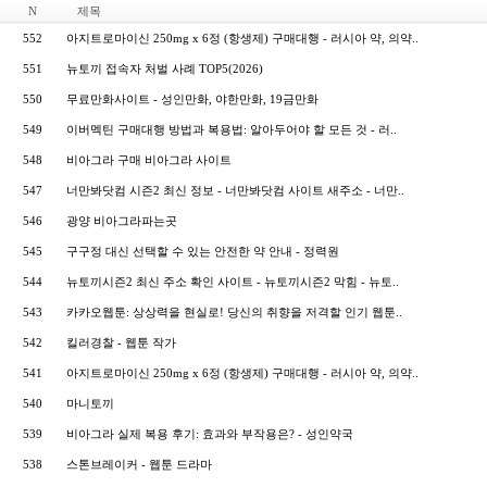
N
제목
552
아지트로마이신 250mg x 6정 (항생제) 구매대행 - 러시아 약, 의약..
551
뉴토끼 접속자 처벌 사례 TOP5(2026)
550
무료만화사이트 - 성인만화, 야한만화, 19금만화
549
이버멕틴 구매대행 방법과 복용법: 알아두어야 할 모든 것 - 러..
548
비아그라 구매 비아그라 사이트
547
너만봐닷컴 시즌2 최신 정보 - 너만봐닷컴 사이트 새주소 - 너만..
546
광양 비아그라파는곳
545
구구정 대신 선택할 수 있는 안전한 약 안내 - 정력원
544
뉴토끼시즌2 최신 주소 확인 사이트 - 뉴토끼시즌2 막힘 - 뉴토..
543
카카오웹툰: 상상력을 현실로! 당신의 취향을 저격할 인기 웹툰..
542
킬러경찰 - 웹툰 작가
541
아지트로마이신 250mg x 6정 (항생제) 구매대행 - 러시아 약, 의약..
540
마니토끼
539
비아그라 실제 복용 후기: 효과와 부작용은? - 성인약국
538
스톤브레이커 - 웹툰 드라마