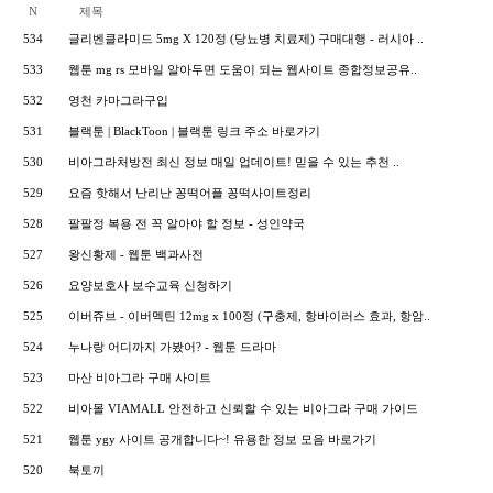
N
제목
534
글리벤클라미드 5mg X 120정 (당뇨병 치료제) 구매대행 - 러시아 ..
533
웹툰 mg rs 모바일 알아두면 도움이 되는 웹사이트 종합정보공유..
532
영천 카마그라구입
531
블랙툰 | BlackToon | 블랙툰 링크 주소 바로가기
530
비아그라처방전 최신 정보 매일 업데이트! 믿을 수 있는 추천 ..
529
요즘 핫해서 난리난 꽁떡어플 꽁떡사이트정리
528
팔팔정 복용 전 꼭 알아야 할 정보 - 성인약국
527
왕신황제 - 웹툰 백과사전
526
요양보호사 보수교육 신청하기
525
이버쥬브 - 이버멕틴 12mg x 100정 (구충제, 항바이러스 효과, 항암..
524
누나랑 어디까지 가봤어? - 웹툰 드라마
523
마산 비아그라 구매 사이트
522
비아몰 VIAMALL 안전하고 신뢰할 수 있는 비아그라 구매 가이드
521
웹툰 ygy 사이트 공개합니다~! 유용한 정보 모음 바로가기
520
북토끼