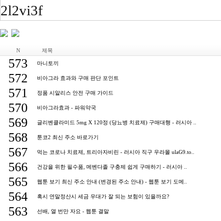
2l2vi3f
N
제목
573
마니토끼
572
비아그라 효과와 구매 판단 포인트
571
정품 시알리스 안전 구매 가이드
570
비아그라효과 - 파워약국
569
글리벤클라미드 5mg X 120정 (당뇨병 치료제) 구매대행 - 러시아 ..
568
툰코2 최신 주소 바로가기
567
먹는 코로나 치료제, 트리아자비린 - 러시아 직구 우라몰 ulaG9.to..
566
건강을 위한 필수품, 메벤다졸 구충제 쉽게 구매하기 - 러시아 ..
565
웹툰 보기 최신 주소 안내 (변경된 주소 안내) - 웹툰 보기 도메..
564
혹시 연말정산시 세금 우대가 잘 되는 보험이 있을까요?
563
선배, 열 번만 자요 - 웹툰 결말