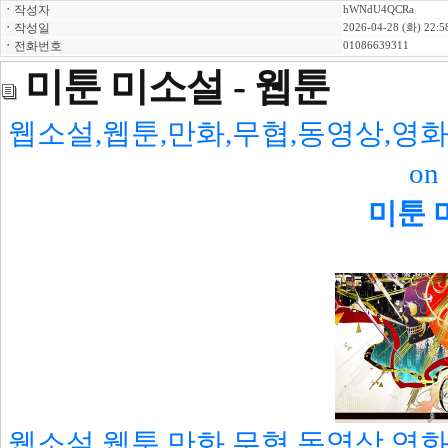
ㆍ
작성자
hWNdU4QCRa
ㆍ
작성일
2026-04-28 (화) 22:5
ㆍ
전화번호
01086639311
미툰 미소설 - 웹툰
웹소설,웹툰,만화,무협,동영상,영화,
o
미툰 
웹소설,웹툰,만화,무협,동영상,영화,