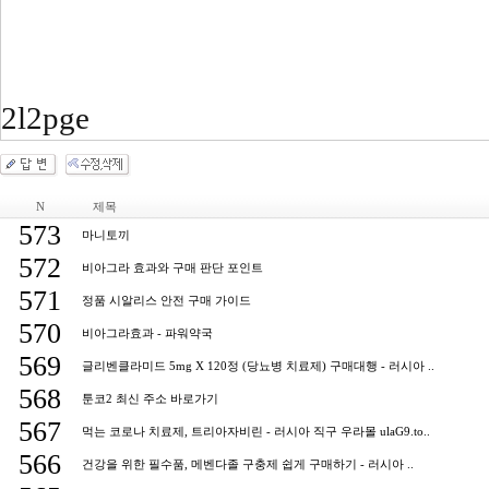
2l2pge
N
제목
573
마니토끼
572
비아그라 효과와 구매 판단 포인트
571
정품 시알리스 안전 구매 가이드
570
비아그라효과 - 파워약국
569
글리벤클라미드 5mg X 120정 (당뇨병 치료제) 구매대행 - 러시아 ..
568
툰코2 최신 주소 바로가기
567
먹는 코로나 치료제, 트리아자비린 - 러시아 직구 우라몰 ulaG9.to..
566
건강을 위한 필수품, 메벤다졸 구충제 쉽게 구매하기 - 러시아 ..