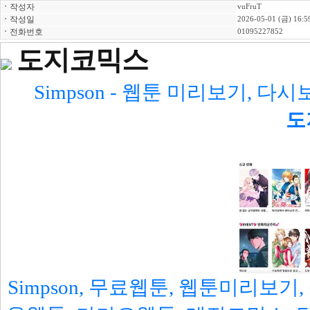
ㆍ
작성자
vuFruT
ㆍ
작성일
2026-05-01 (금) 16:5
ㆍ
전화번호
01095227852
도지코믹스
Simpson - 웹툰 미리보기, 다
도
Simpson, 무료웹툰, 웹툰미리보기