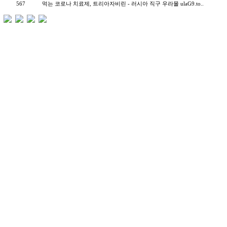
567
먹는 코로나 치료제, 트리아자비린 - 러시아 직구 우라몰 ulaG9.to..