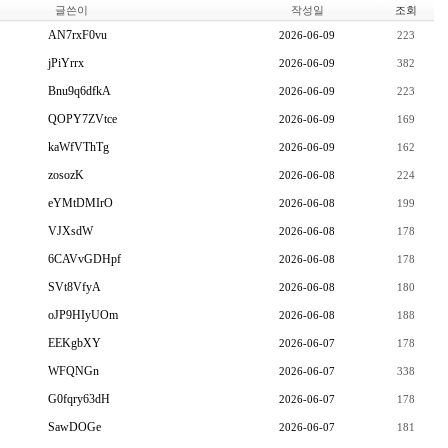
글쓴이
작성일
조회
AN7rxF0vu
2026-06-09
223
jPiYrrx
2026-06-09
382
Bnu9q6dfkA
2026-06-09
223
QOPY7ZVtce
2026-06-09
169
kaWfVThTg
2026-06-09
162
zosozK
2026-06-08
224
eYMtDMIrO
2026-06-08
199
VJXsdW
2026-06-08
178
6CAVvGDHpf
2026-06-08
178
SVt8VfyA
2026-06-08
180
oJP9HIyUOm
2026-06-08
188
EEKgbXY
2026-06-07
178
WFQNGn
2026-06-07
338
G0fqry63dH
2026-06-07
178
SawDOGe
2026-06-07
181