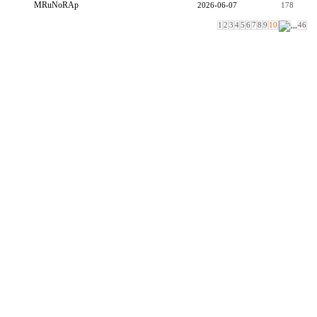
MRuNoRAp
2026-06-07
178
1
2
3
4
5
6
7
8
9
10
,,,
46