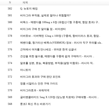
N
제목
582
Q. 뉴토끼 해킹
581
비아그라 부작용, 실제로 얼마나 위험할까?
580
버목스 - 메벤다졸 100mg x 6정 (유럽산 C형 구충제, 항암 효과) 구..
579
비아그라 구매 전 알아둘 점 - 비아센터
578
이버쥬브 - 이버멕틴 12mg x 100정 (구충제, 항바이러스 효과, 항암..
577
메벤다졸, 헝가리산 베목스(VERMOX) 정보 - 러시아 직구 우라몰 ula..
576
근처에서 여자를 만나세요 - 귀여운 한국 싱글녀
575
건강을 위한 필수품, 메벤다졸 구충제 쉽게 구매하기 - 러시아 ..
574
알로홀 성분, 효능, 복용방법, 부작용(설탕 미함유) - 러시아 직..
573
마니토끼
572
비아그라 효과와 구매 판단 포인트
571
정품 시알리스 안전 구매 가이드
570
비아그라효과 - 파워약국
569
글리벤클라미드 5mg X 120정 (당뇨병 치료제) 구매대행 - 러시아 ..
568
툰코2 최신 주소 바로가기