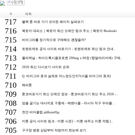
N
제목
717
블랙 툰 바로 가기 모아둔 페이지 살펴보기
716
북토끼 대피소｜북토끼 최신 도메인 링크 주소｜북토끼 Booktoki
715
비아그라를 정기적으로 구매해도 괜찮을까?
714
토렌트제트 공식 사이트 바로가기 - 토렌트제트 최신 링크 안내..
713
플라케닐 - 하이드록시클로로퀸 200mg x 60정 (항말라리아제) 구매..
712
2026 최신 다시보기 사이트 순위
711
Q. 비아그라 효과 실제로 어느정도인지?(서울 비아그라 효과)
710
해피툰
709
툰코바로가기 최신 도메인 정보 - 툰코바로가기 최신 주소 2026 -..
708
암을 굶기는 대사치료 구충제 - 메벤다졸 - 러시아 직구 우라몰 ..
707
천안 비아클럽 qldkzmffjq
706
미툰 공식 사이트 링크 - 미툰 시즌2 - 미툰 새주소 미툰 막힘 (..
705
구구정 병원 상담부터 처방까지 한눈에 보기