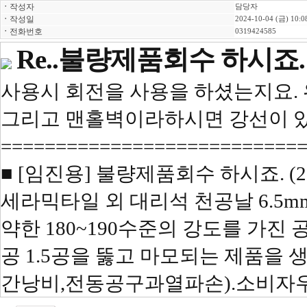
ㆍ
작성자
담당자
ㆍ
작성일
2024-10-04 (금) 10:0
ㆍ
전화번호
0319424585
Re..불량제품회수 하시죠.
사용시 회전을 사용을 하셨는지요. 
그리고 맨홀벽이라하시면 강선이 있
===========================
■ [임진용] 불량제품회수 하시죠. (2024
세라믹타일 외 대리석 천공날 6.5m
약한 180~190수준의 강도를 가진
공 1.5공을 뚫고 마모되는 제품을
간낭비,전동공구과열파손).소비자우