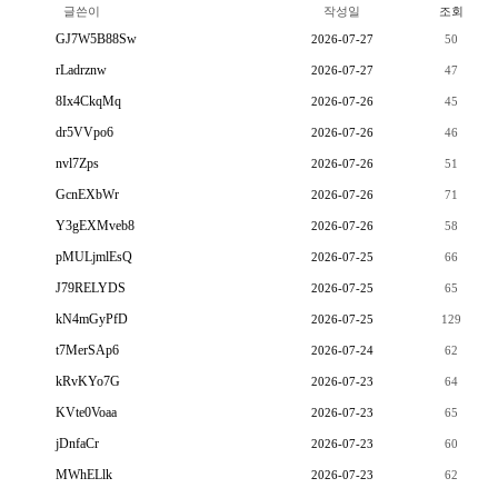
글쓴이
작성일
조회
GJ7W5B88Sw
2026-07-27
50
rLadrznw
2026-07-27
47
8Ix4CkqMq
2026-07-26
45
dr5VVpo6
2026-07-26
46
nvl7Zps
2026-07-26
51
GcnEXbWr
2026-07-26
71
Y3gEXMveb8
2026-07-26
58
pMULjmlEsQ
2026-07-25
66
J79RELYDS
2026-07-25
65
kN4mGyPfD
2026-07-25
129
t7MerSAp6
2026-07-24
62
kRvKYo7G
2026-07-23
64
KVte0Voaa
2026-07-23
65
jDnfaCr
2026-07-23
60
MWhELlk
2026-07-23
62