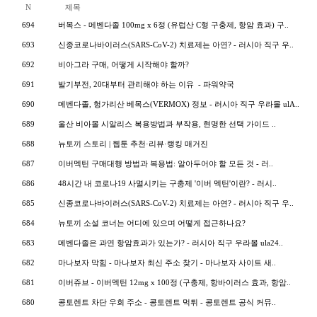
N
제목
694
버목스 - 메벤다졸 100mg x 6정 (유럽산 C형 구충제, 항암 효과) 구..
693
신종코로나바이러스(SARS-CoV-2) 치료제는 아연? - 러시아 직구 우..
692
비아그라 구매, 어떻게 시작해야 할까?
691
발기부전, 20대부터 관리해야 하는 이유 - 파워약국
690
메벤다졸, 헝가리산 베목스(VERMOX) 정보 - 러시아 직구 우라몰 ulA..
689
울산 비아몰 시알리스 복용방법과 부작용, 현명한 선택 가이드 ..
688
뉴토끼 스토리 | 웹툰 추천·리뷰·랭킹 매거진
687
이버멕틴 구매대행 방법과 복용법: 알아두어야 할 모든 것 - 러..
686
48시간 내 코로나19 사멸시키는 구충제 '이버 멕틴'이란? - 러시..
685
신종코로나바이러스(SARS-CoV-2) 치료제는 아연? - 러시아 직구 우..
684
뉴토끼 소설 코너는 어디에 있으며 어떻게 접근하나요?
683
메벤다졸은 과연 항암효과가 있는가? - 러시아 직구 우라몰 ula24..
682
마나보자 막힘 - 마나보자 최신 주소 찾기 - 마나보자 사이트 새..
681
이버쥬브 - 이버멕틴 12mg x 100정 (구충제, 항바이러스 효과, 항암..
680
콩토렌트 차단 우회 주소 - 콩토렌트 먹튀 - 콩토렌트 공식 커뮤..