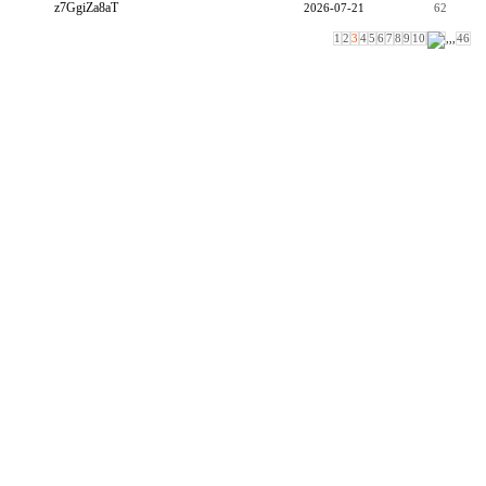
z7GgiZa8aT
2026-07-21
62
1
2
3
4
5
6
7
8
9
10
,,,
46