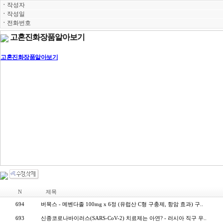
ㆍ
작성자
ㆍ
작성일
ㆍ
전화번호
고혼진화장품알아보기
고혼진화장품알아보기
고혼진화장품가격,고혼진파는곳,고혼진구매,고혼진구입,고혼진사는방법,고혼진사용량
에센스가격,고혼진화장품가격구매후기,고혼진마스크팩가격,고혼진화장품가격후기알아보기,고혼진
품, 화장품추천, 노화, 얼굴기미없애는법, 좋은화장품, 미백, 피부기미, 주름살없애는
화장품,팔자주름없애는화장품,아이크림추천,수분화장품추천,피부좋아지는방법,얼굴피
장품추천,30대여성화장품추천,40대여성화장품추천,50대여성화장품추천,60대여성화장
류,주름개선기능성화장품,주름개선기능성화장품추천,주름개선크림,미백주름개선기능성
능성화장품,기미잡티에좋은화장품,가성비좋은여성화장품,기미에좋은화장품,건조한피부에
는화장품,얼굴팔자주름없애는법, 여성화장품, 명품화장품, 중년여성화장품, 주름개선
N
제목
694
버목스 - 메벤다졸 100mg x 6정 (유럽산 C형 구충제, 항암 효과) 구..
693
신종코로나바이러스(SARS-CoV-2) 치료제는 아연? - 러시아 직구 우..