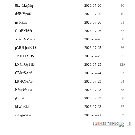
8Ix4CkqMq
2026-07-26
46
dr5VVpo6
2026-07-26
46
nvl7Zps
2026-07-26
51
GcnEXbWr
2026-07-26
72
Y3gEXMveb8
2026-07-26
58
pMULjmlEsQ
2026-07-25
66
J79RELYDS
2026-07-25
65
kN4mGyPfD
2026-07-25
129
t7MerSAp6
2026-07-24
63
kRvKYo7G
2026-07-23
64
KVte0Voaa
2026-07-23
65
jDnfaCr
2026-07-23
60
MWhELlk
2026-07-23
62
z7GgiZa8aT
2026-07-21
62
1
2
3
4
5
6
7
8
9
10
,,,
46