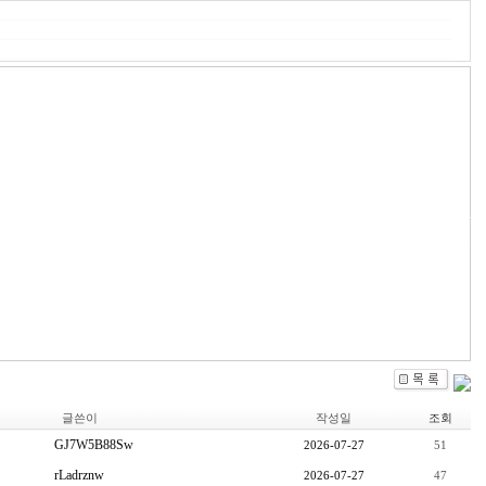
림가격,고혼진가격효능판매처확인,고혼진효능판매처,고혼진크림가격알아보기,고혼진
, 피부, 얼굴피부, 화장품효과, 코스메틱, 주름, 주름살, 주름없애는법, 추천화장
부좋아지는법, 수분화장품,주름개선기능성화장품,목주름개선화장품,눈밑주름화장품,팔자주름
장품,기미화장품추천,기미없애는화장품,기미잡티화장품,미백화장품추천,20대여성화
품,60대여자화장품,70대여성화장품,여성화장품브랜드,여성화장품세트,기능성화장품종
얼굴피부탄력관리,얼굴피부관리방법,미백기초화장품,미백주름개선화장품추천,미백기
주름개선화장품,기미잡티에좋은화장품,기미화장품추천,기미주근깨없애는화장품,기미없애
가격,고혼진크림가격,고혼진가격,고혼진기미크림가격,고혼진검버섯,고혼진기미크림
글쓴이
작성일
조회
GJ7W5B88Sw
2026-07-27
51
rLadrznw
2026-07-27
47