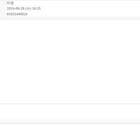
미경
2024-08-28 (수) 16:35
01055449024
,고혼진사용후기,고혼진화장품효과,고혼진화장품세트가격,고혼진기미크림가격,고혼진크
화장품효과가격후기,고혼진화장품가격., 선크림, 선블록, 마스크팩, 자외선차단, 화장품
법, 수분크림추천,수분크림가격,보습크림,피부주름, 얼굴기미, 건성, 화장품스킨로션, 피
부좋아지는법,얼굴피부관리방법,피부좋아지는방법,기미잡티에좋은화장품,기미잡티제거화
품추천,중년여성화장품,20대여자화장품,30대여자화장품,40대여자화장품,50대여자화장
화장품추천,팔자주름개선화장품,팔자주름없애는화장품,이마주름화장품,주름살화장품,
좋은화장품, 기미없애는법, 아이크림, 팔자주름, 화장품쇼핑, 팔자주름화장품,팔자
 고혼진기미크림후기,고혼진원료,고혼진효능,고혼진파는곳,고혼진효과,고혼진화장품세트