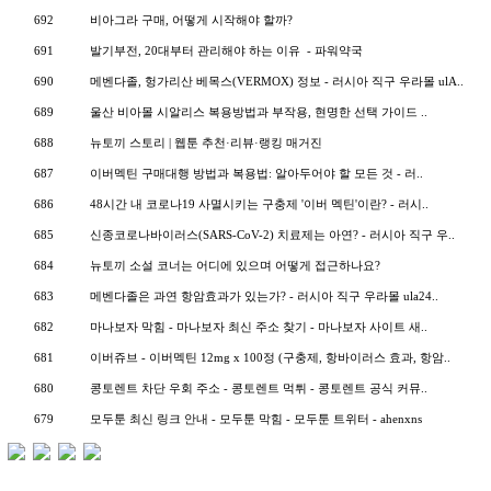
692
비아그라 구매, 어떻게 시작해야 할까?
691
발기부전, 20대부터 관리해야 하는 이유 - 파워약국
690
메벤다졸, 헝가리산 베목스(VERMOX) 정보 - 러시아 직구 우라몰 ulA..
689
울산 비아몰 시알리스 복용방법과 부작용, 현명한 선택 가이드 ..
688
뉴토끼 스토리 | 웹툰 추천·리뷰·랭킹 매거진
687
이버멕틴 구매대행 방법과 복용법: 알아두어야 할 모든 것 - 러..
686
48시간 내 코로나19 사멸시키는 구충제 '이버 멕틴'이란? - 러시..
685
신종코로나바이러스(SARS-CoV-2) 치료제는 아연? - 러시아 직구 우..
684
뉴토끼 소설 코너는 어디에 있으며 어떻게 접근하나요?
683
메벤다졸은 과연 항암효과가 있는가? - 러시아 직구 우라몰 ula24..
682
마나보자 막힘 - 마나보자 최신 주소 찾기 - 마나보자 사이트 새..
681
이버쥬브 - 이버멕틴 12mg x 100정 (구충제, 항바이러스 효과, 항암..
680
콩토렌트 차단 우회 주소 - 콩토렌트 먹튀 - 콩토렌트 공식 커뮤..
679
모두툰 최신 링크 안내 - 모두툰 막힘 - 모두툰 트위터 - ahenxns