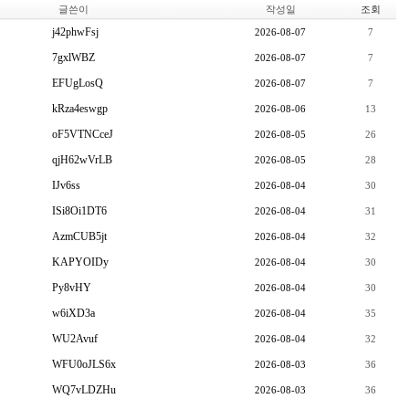
글쓴이
작성일
조회
j42phwFsj
2026-08-07
7
7gxlWBZ
2026-08-07
7
EFUgLosQ
2026-08-07
7
kRza4eswgp
2026-08-06
13
oF5VTNCceJ
2026-08-05
26
qjH62wVrLB
2026-08-05
28
IJv6ss
2026-08-04
30
ISi8Oi1DT6
2026-08-04
31
AzmCUB5jt
2026-08-04
32
KAPYOIDy
2026-08-04
30
Py8vHY
2026-08-04
30
w6iXD3a
2026-08-04
35
WU2Avuf
2026-08-04
32
WFU0oJLS6x
2026-08-03
36
WQ7vLDZHu
2026-08-03
36