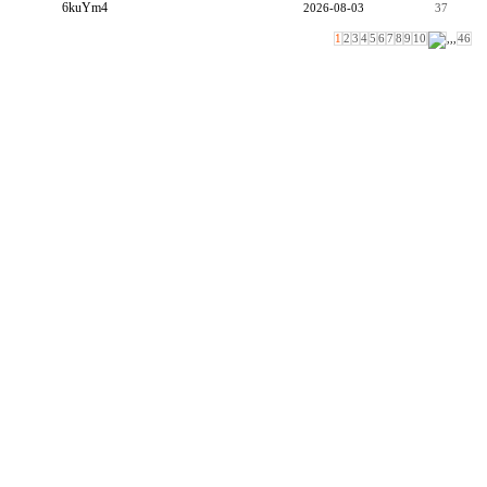
6kuYm4
2026-08-03
37
1
2
3
4
5
6
7
8
9
10
,,,
46