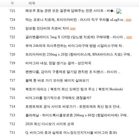
N
제목
해­포­쿠 효능 관련 모든 질문에 답해주는 전문 사이트 - 비�..
725
724
먹는 코로나 치료제, 트리아자비린 - 러시아 직구 우라몰 uLag9.to..
723
암보험 진단비와 치료비 차이
722
글리벤클라미드 5mg X 120정 (당뇨병 치료제) 구매대행 - 러시아 ..
721
부여 24h약국 의사추천하는 비아그라구매 방법 시알리스구매 처..
720
트리아자비린 250mg x 20정 (항바이러스제, RNA바이러스 치료) 구매..
719
비아그라 내성, 정말 생기는 걸까 - 성인약국
718
펜벤다졸, 강아지 구충제로 말기암 완치된 조 티펜스 - 러시아 ..
717
블랙 툰 바로 가기 모아둔 페이지 살펴보기
716
북토끼 대피소｜북토끼 최신 도메인 링크 주소｜북토끼 Booktoki
715
비아그라를 정기적으로 구매해도 괜찮을까?
714
토렌트제트 공식 사이트 바로가기 - 토렌트제트 최신 링크 안내..
713
플라케닐 - 하이드록시클로로퀸 200mg x 60정 (항말라리아제) 구매..
712
2026 최신 다시보기 사이트 순위
711
Q. 비아그라 효과 실제로 어느정도인지?(서울 비아그라 효과)