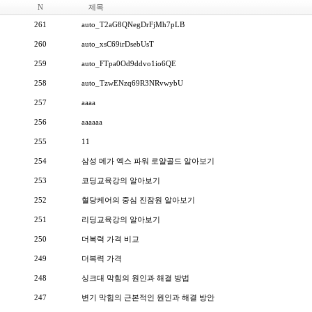
N
제목
261
auto_T2aG8QNegDrFjMh7pLB
260
auto_xsC69irDsebUsT
259
auto_FTpa0Od9ddvo1io6QE
258
auto_TzwENzq69R3NRvwybU
257
aaaa
256
aaaaaa
255
11
254
삼성 메가 엑스 파워 로얄골드 알아보기
253
코딩교육강의 알아보기
252
혈당케어의 중심 진잠원 알아보기
251
리딩교육강의 알아보기
250
더복력 가격 비교
249
더복력 가격
248
싱크대 막힘의 원인과 해결 방법
247
변기 막힘의 근본적인 원인과 해결 방안