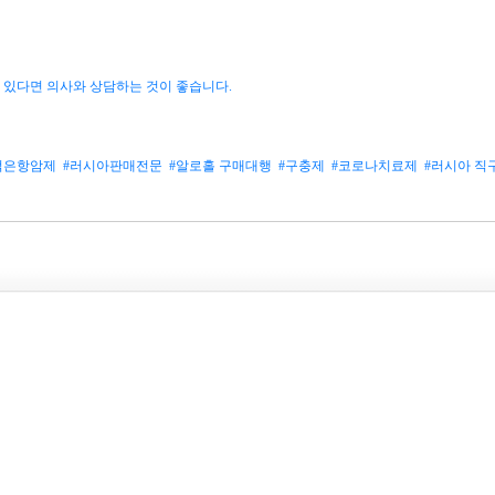
 있다면 의사와 상담하는 것이 좋습니다.
적은항암제
#러시아판매전문
#알로홀 구매대행
#구충제
#코로나치료제
#러시아 직