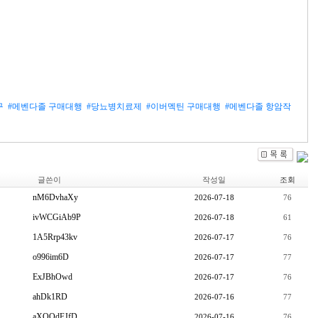
구
#메벤다졸 구매대행
#당뇨병치료제
#이버멕틴 구매대행
#메벤다졸 항암작
글쓴이
작성일
조회
nM6DvhaXy
2026-07-18
76
ivWCGiAb9P
2026-07-18
61
1A5Rrp43kv
2026-07-17
76
o996im6D
2026-07-17
77
ExJBhOwd
2026-07-17
76
ahDk1RD
2026-07-16
77
aXOOdFJfD
2026-07-16
76