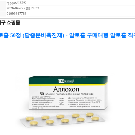
rggqowLEPX
2026-04-27 (월) 20:33
01099847783
 직구 쇼핑몰
로홀 50정 (담즙분비촉진제) - 알로홀 구매대행 알로홀 직