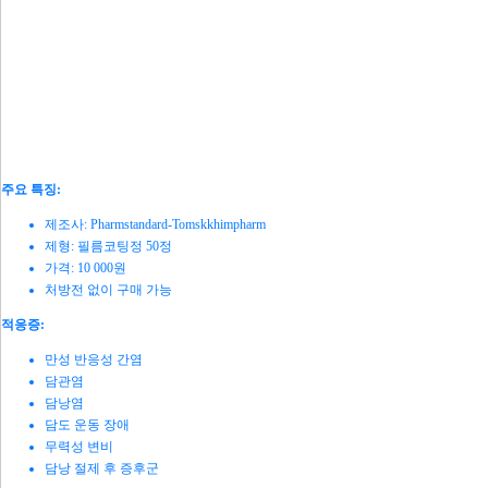
주요 특징:
제조사: Pharmstandard-Tomskkhimpharm
제형: 필름코팅정 50정
가격: 10 000원
처방전 없이 구매 가능
적응증:
만성 반응성 간염
담관염
담낭염
담도 운동 장애
무력성 변비
담낭 절제 후 증후군