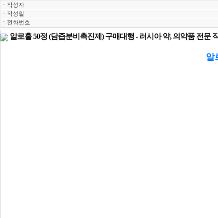
ㆍ
작성자
ㆍ
작성일
ㆍ
전화번호
알로홀 50정 (담즙분비촉진제) 구매대행 - 러시아 약, 의약품 전문
알