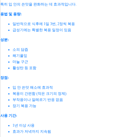
특히 입 안의 쓴맛을 완화하는 데 효과적입니다.
용법 및 용량:
일반적으로 식후에 1일 3번, 2정씩 복용
급성기에는 특별한 복용 일정이 있음
성분:
소의 담즙
쐐기풀잎
마늘 구근
활성탄 등 포함
장점:
입 안 쓴맛 해소에 효과적
복용이 간편함 (작은 크기의 정제)
부작용이나 알레르기 반응 없음
장기 복용 가능
사용 기간:
1년 이상 사용
효과가 저녁까지 지속됨