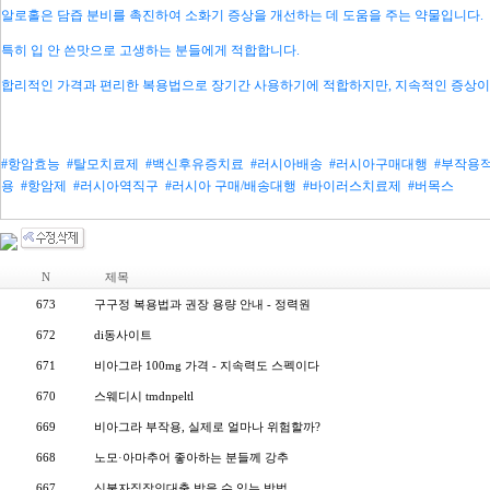
알로홀은 담즙 분비를 촉진하여 소화기 증상을 개선하는 데 도움을 주는 약물입니다.
특히 입 안 쓴맛으로 고생하는 분들에게 적합합니다.
합리적인 가격과 편리한 복용법으로 장기간 사용하기에 적합하지만, 지속적인 증상이
#항암효능
#탈모치료제
#백신후유증치료
#러시아배송
#러시아구매대행
#부작용
용
#항암제
#러시아역직구
#러시아 구매/배송대행
#바이러스치료제
#버목스
N
제목
673
구구정 복용법과 권장 용량 안내 - 정력원
672
di동사이트
671
비아그라 100mg 가격 - 지속력도 스펙이다
670
스웨디시 tmdnpeltl
669
비아그라 부작용, 실제로 얼마나 위험할까?
668
노모·아마추어 좋아하는 분들께 강추
667
신불자직장인대출 받을 수 있는 방법