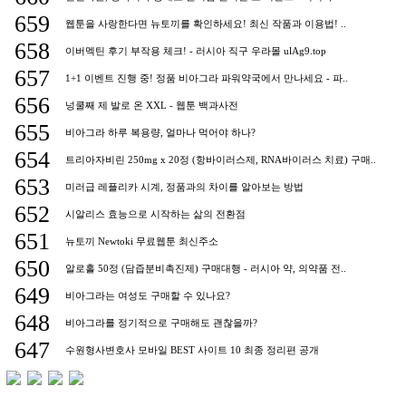
659
웹툰을 사랑한다면 뉴토끼를 확인하세요! 최신 작품과 이용법! ..
658
이버멕틴 후기 부작용 체크! - 러시아 직구 우라몰 ulAg9.top
657
1+1 이벤트 진행 중! 정품 비아그라 파워약국에서 만나세요 - 파..
656
넝쿨째 제 발로 온 XXL - 웹툰 백과사전
655
비아그라 하루 복용량, 얼마나 먹어야 하나?
654
트리아자비린 250mg x 20정 (항바이러스제, RNA바이러스 치료) 구매..
653
미러급 레플리카 시계, 정품과의 차이를 알아보는 방법
652
시알리스 효능으로 시작하는 삶의 전환점
651
뉴토끼 Newtoki 무료웹툰 최신주소
650
알로홀 50정 (담즙분비촉진제) 구매대행 - 러시아 약, 의약품 전..
649
비아그라는 여성도 구매할 수 있나요?
648
비아그라를 정기적으로 구매해도 괜찮을까?
647
수원형사변호사 모바일 BEST 사이트 10 최종 정리편 공개