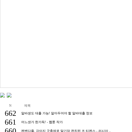
구,강북수,도봉구홈페이지
페이지제작,서대문홈페이지
홈페이지제작,안양,시흥,인
페이지제작업체,과천,,남양,
홈페이지제작업체,포항홈페
작업체,경산홈페이지제작업
홈페이지제작업체,가상서버
N
제목
662
알바생도 대출 가능! 알아두어야 할 알바대출 정보
661
어느샌가 한가득! - 웹툰 작가
660
펜벤다졸, 강아지 구충제로 말기암 완치된 조 티펜스 - 러시아 ..